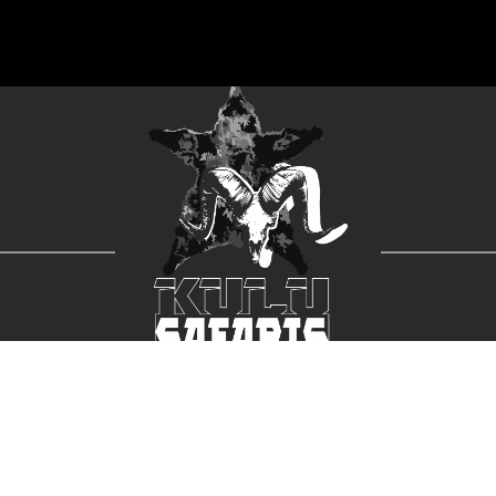
© 2024 KULU SAFARIS
авляем охоту на Якутского, Колымского и Охотского Снеж
ая компания, которая может организовать охоту на все три
тур)